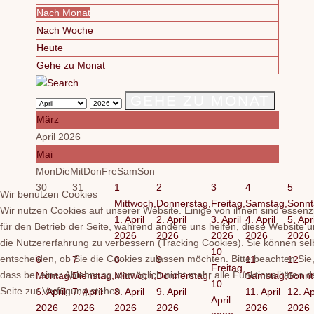
Nach Monat
Nach Woche
Heute
Gehe zu Monat
GEHE ZU MONAT
März
April 2026
Mai
Mon
Die
Mit
Don
Fre
Sam
Son
30
31
1
2
3
4
5
Wir benutzen Cookies
Mittwoch,
Donnerstag,
Freitag,
Samstag,
Sonnt
Wir nutzen Cookies auf unserer Website. Einige von ihnen sind essenzi
1. April
2. April
3. April
4. April
5. Apri
für den Betrieb der Seite, während andere uns helfen, diese Website 
2026
2026
2026
2026
2026
die Nutzererfahrung zu verbessern (Tracking Cookies). Sie können sel
10
entscheiden, ob Sie die Cookies zulassen möchten. Bitte beachten Sie
6
7
8
9
11
12
Freitag,
dass bei einer Ablehnung womöglich nicht mehr alle Funktionalitäten d
Montag,
Dienstag,
Mittwoch,
Donnerstag,
Samstag,
Sonnt
10.
Seite zur Verfügung stehen.
6. April
7. April
8. April
9. April
11. April
12. Ap
April
2026
2026
2026
2026
2026
2026