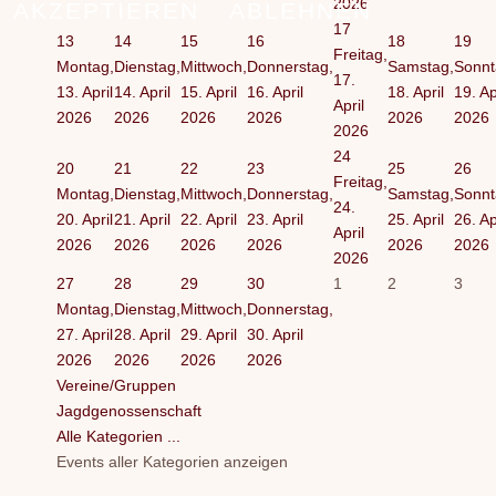
2026
AKZEPTIEREN
ABLEHNEN
17
13
14
15
16
18
19
Freitag,
Montag,
Dienstag,
Mittwoch,
Donnerstag,
Samstag,
Sonnt
17.
13. April
14. April
15. April
16. April
18. April
19. Ap
April
2026
2026
2026
2026
2026
2026
2026
24
20
21
22
23
25
26
Freitag,
Montag,
Dienstag,
Mittwoch,
Donnerstag,
Samstag,
Sonnt
24.
20. April
21. April
22. April
23. April
25. April
26. Ap
April
2026
2026
2026
2026
2026
2026
2026
27
28
29
30
1
2
3
Montag,
Dienstag,
Mittwoch,
Donnerstag,
27. April
28. April
29. April
30. April
2026
2026
2026
2026
Vereine/Gruppen
Jagdgenossenschaft
Alle Kategorien ...
Events aller Kategorien anzeigen