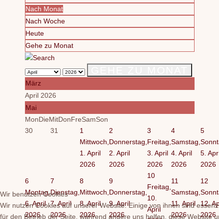
Nach Monat
Nach Woche
Heute
Gehe zu Monat
GEHE ZU MONAT
März
April 2026
Mai
Mon
Die
Mit
Don
Fre
Sam
Son
30
31
1
2
3
4
5
Mittwoch,
Donnerstag,
Freitag,
Samstag,
Sonnt
1. April
2. April
3. April
4. April
5. Apri
2026
2026
2026
2026
2026
10
6
7
8
9
11
12
Freitag,
Montag,
Dienstag,
Mittwoch,
Donnerstag,
Samstag,
Sonnt
Wir benutzen Cookies
10.
6. April
7. April
8. April
9. April
11. April
12. Ap
Wir nutzen Cookies auf unserer Website. Einige von ihnen sind essenzi
April
2026
2026
2026
2026
2026
2026
für den Betrieb der Seite, während andere uns helfen, diese Website 