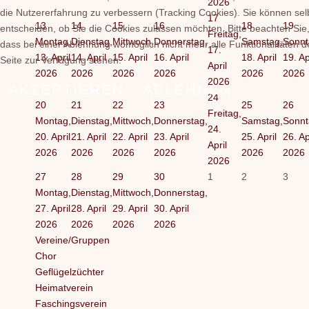
2026
die Nutzererfahrung zu verbessern (Tracking Cookies). Sie können sel
17
13
14
15
16
18
19
entscheiden, ob Sie die Cookies zulassen möchten. Bitte beachten Sie
Freitag,
Montag,
Dienstag,
Mittwoch,
Donnerstag,
Samstag,
Sonnt
dass bei einer Ablehnung womöglich nicht mehr alle Funktionalitäten d
17.
13. April
14. April
15. April
16. April
18. April
19. Ap
Seite zur Verfügung stehen.
April
2026
2026
2026
2026
2026
2026
2026
AKZEPTIEREN
ABLEHNEN
24
20
21
22
23
25
26
Freitag,
Montag,
Dienstag,
Mittwoch,
Donnerstag,
Samstag,
Sonnt
24.
20. April
21. April
22. April
23. April
25. April
26. Ap
April
2026
2026
2026
2026
2026
2026
2026
27
28
29
30
1
2
3
Montag,
Dienstag,
Mittwoch,
Donnerstag,
27. April
28. April
29. April
30. April
2026
2026
2026
2026
Vereine/Gruppen
Chor
Geflügelzüchter
Heimatverein
Faschingsverein