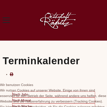
Terminkalender
Wir benutzen Cookies
Wir nutzen Cookies auf unserer Website. Einige von ihnen sind
Nach Jahr
essenziell für den Betrieb der Seite, während andere uns helfen, diese
Nach Monat
Website und die Nutzererfahrung zu verbessern (Tracking Cookies).
Nach Woche
Sie können selbst entscheiden, ob Sie die Cookies zulassen möchten.