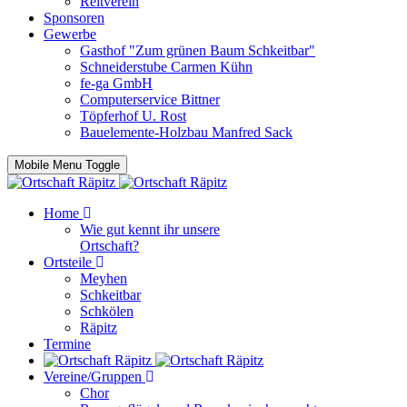
Reitverein
Sponsoren
Gewerbe
Gasthof "Zum grünen Baum Schkeitbar"
Schneiderstube Carmen Kühn
fe-ga GmbH
Computerservice Bittner
Töpferhof U. Rost
Bauelemente-Holzbau Manfred Sack
Mobile Menu Toggle
Home
Wie gut kennt ihr unsere
Ortschaft?
Ortsteile
Meyhen
Schkeitbar
Schkölen
Räpitz
Termine
Vereine/Gruppen
Chor