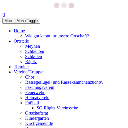
Mobile Menu Toggle
Home
Wie gut kennt ihr unsere Ortschaft?
Ortsteile
Meyhen
Schkeitbar
Schkölen
Räpitz
Termine
Vereine/Gruppen
Chor
Rassegeflügel- und Rassekaninchenzuchtv.
Faschingsverein
Feuerwehr
Heimatverein
Fußball
SG Räpitz Vereinsseite
Ortschaftsrat
Kindergarten
Kirchgemeinde