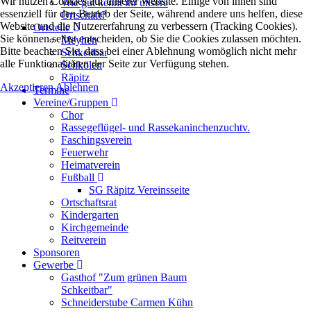
Wir nutzen Cookies auf unserer Website. Einige von ihnen sind
Wie gut kennt ihr unsere
essenziell für den Betrieb der Seite, während andere uns helfen, diese
Ortschaft?
Website und die Nutzererfahrung zu verbessern (Tracking Cookies).
Ortsteile
Sie können selbst entscheiden, ob Sie die Cookies zulassen möchten.
Meyhen
Bitte beachten Sie, dass bei einer Ablehnung womöglich nicht mehr
Schkeitbar
alle Funktionalitäten der Seite zur Verfügung stehen.
Schkölen
Räpitz
Akzeptieren
Ablehnen
Termine
Vereine/Gruppen
Chor
Rassegeflügel- und Rassekaninchenzuchtv.
Faschingsverein
Feuerwehr
Heimatverein
Fußball
SG Räpitz Vereinsseite
Ortschaftsrat
Kindergarten
Kirchgemeinde
Reitverein
Sponsoren
Gewerbe
Gasthof "Zum grünen Baum
Schkeitbar"
Schneiderstube Carmen Kühn