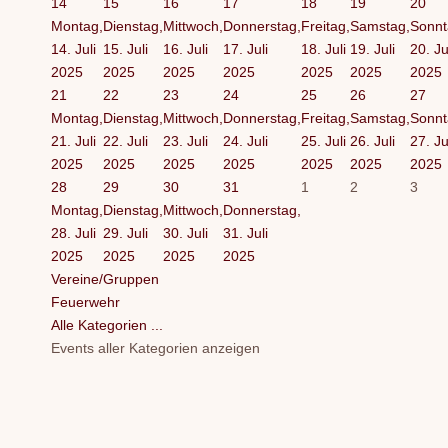
14
15
16
17
18
19
20
Montag,
Dienstag,
Mittwoch,
Donnerstag,
Freitag,
Samstag,
Sonnt
14. Juli
15. Juli
16. Juli
17. Juli
18. Juli
19. Juli
20. Ju
2025
2025
2025
2025
2025
2025
2025
21
22
23
24
25
26
27
Montag,
Dienstag,
Mittwoch,
Donnerstag,
Freitag,
Samstag,
Sonnt
21. Juli
22. Juli
23. Juli
24. Juli
25. Juli
26. Juli
27. Ju
2025
2025
2025
2025
2025
2025
2025
28
29
30
31
1
2
3
Montag,
Dienstag,
Mittwoch,
Donnerstag,
28. Juli
29. Juli
30. Juli
31. Juli
2025
2025
2025
2025
Vereine/Gruppen
Feuerwehr
Alle Kategorien ...
Events aller Kategorien anzeigen