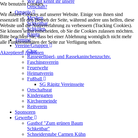
Wie gut kennt ihr unsere
Wir benutzen Cookies
Ortschaft?
Ortsteile
Wir nutzen Cookies auf unserer Website. Einige von ihnen sind
Meyhen
essenziell für den Betrieb der Seite, während andere uns helfen, diese
Schkeitbar
Website und die Nutzererfahrung zu verbessern (Tracking Cookies).
Schkölen
Sie können selbst entscheiden, ob Sie die Cookies zulassen möchten.
Räpitz
Bitte beachten Sie, dass bei einer Ablehnung womöglich nicht mehr
Termine
alle Funktionalitäten der Seite zur Verfügung stehen.
Vereine/Gruppen
Chor
Akzeptieren
Ablehnen
Rassegeflügel- und Rassekaninchenzuchtv.
Faschingsverein
Feuerwehr
Heimatverein
Fußball
SG Räpitz Vereinsseite
Ortschaftsrat
Kindergarten
Kirchgemeinde
Reitverein
Sponsoren
Gewerbe
Gasthof "Zum grünen Baum
Schkeitbar"
Schneiderstube Carmen Kühn