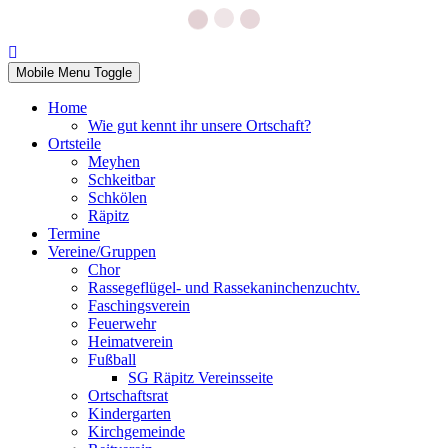
Mobile Menu Toggle
Home
Wie gut kennt ihr unsere Ortschaft?
Ortsteile
Meyhen
Schkeitbar
Schkölen
Räpitz
Termine
Vereine/Gruppen
Chor
Rassegeflügel- und Rassekaninchenzuchtv.
Faschingsverein
Feuerwehr
Heimatverein
Fußball
SG Räpitz Vereinsseite
Ortschaftsrat
Kindergarten
Kirchgemeinde