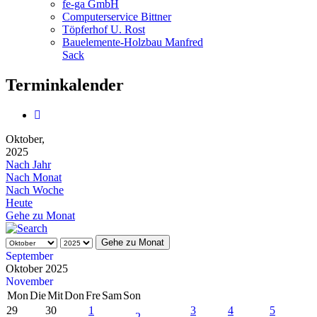
fe-ga GmbH
Computerservice Bittner
Töpferhof U. Rost
Bauelemente-Holzbau Manfred
Sack
Terminkalender
Oktober,
2025
Nach Jahr
Nach Monat
Nach Woche
Heute
Gehe zu Monat
Gehe zu Monat
September
Oktober 2025
November
Mon
Die
Mit
Don
Fre
Sam
Son
29
30
1
3
4
5
2