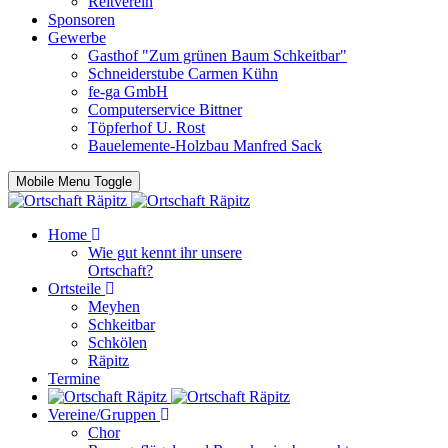
Reitverein
Sponsoren
Gewerbe
Gasthof "Zum grünen Baum Schkeitbar"
Schneiderstube Carmen Kühn
fe-ga GmbH
Computerservice Bittner
Töpferhof U. Rost
Bauelemente-Holzbau Manfred Sack
Mobile Menu Toggle
Home
Wie gut kennt ihr unsere
Ortschaft?
Ortsteile
Meyhen
Schkeitbar
Schkölen
Räpitz
Termine
Vereine/Gruppen
Chor