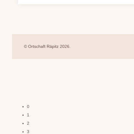
© Ortschaft Räpitz 2026.
0
1
2
3