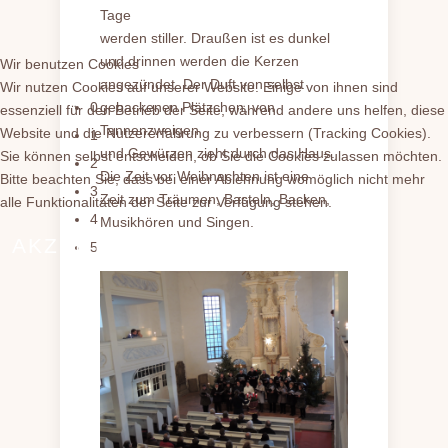
Tage
werden stiller. Draußen ist es dunkel
und drinnen werden die Kerzen
Wir benutzen Cookies
angezündet. Der Duft von selbst
Wir nutzen Cookies auf unserer Website. Einige von ihnen sind
0
gebackenen Plätzchen, von
essenziell für den Betrieb der Seite, während andere uns helfen, diese
Tannenzweigen
Website und die Nutzererfahrung zu verbessern (Tracking Cookies).
1
und Gewürzen zieht durch das Haus.
Sie können selbst entscheiden, ob Sie die Cookies zulassen möchten.
2
Die Zeit vor Weihnachten ist eine
Bitte beachten Sie, dass bei einer Ablehnung womöglich nicht mehr
3
Zeit zum Träumen, Basteln, Backen,
alle Funktionalitäten der Seite zur Verfügung stehen.
4
Musikhören und Singen.
AKZEPTIEREN
ABLEHNEN
5