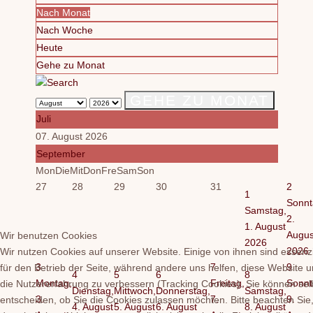
Nach Monat
Nach Woche
Heute
Gehe zu Monat
GEHE ZU MONAT
Juli
07. August 2026
September
Mon
Die
Mit
Don
Fre
Sam
Son
27
28
29
30
31
2
1
Sonnt
Samstag,
2.
1. August
Augus
Wir benutzen Cookies
2026
2026
Wir nutzen Cookies auf unserer Website. Einige von ihnen sind essenzi
3
7
9
für den Betrieb der Seite, während andere uns helfen, diese Website 
4
5
6
8
Montag,
Freitag,
Sonnt
die Nutzererfahrung zu verbessern (Tracking Cookies). Sie können sel
Dienstag,
Mittwoch,
Donnerstag,
Samstag,
3.
7.
9.
entscheiden, ob Sie die Cookies zulassen möchten. Bitte beachten Sie
4. August
5. August
6. August
8. August