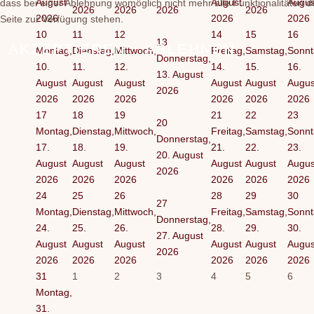
August
August
Augus
dass bei einer Ablehnung womöglich nicht mehr alle Funktionalitäten d
2026
2026
2026
2026
2026
2026
2026
Seite zur Verfügung stehen.
10
11
12
14
15
16
13
AKZEPTIEREN
ABLEHNEN
Montag,
Dienstag,
Mittwoch,
Freitag,
Samstag,
Sonnt
Donnerstag,
10.
11.
12.
14.
15.
16.
13. August
August
August
August
August
August
Augus
2026
2026
2026
2026
2026
2026
2026
17
18
19
21
22
23
20
Montag,
Dienstag,
Mittwoch,
Freitag,
Samstag,
Sonnt
Donnerstag,
17.
18.
19.
21.
22.
23.
20. August
August
August
August
August
August
Augus
2026
2026
2026
2026
2026
2026
2026
24
25
26
28
29
30
27
Montag,
Dienstag,
Mittwoch,
Freitag,
Samstag,
Sonnt
Donnerstag,
24.
25.
26.
28.
29.
30.
27. August
August
August
August
August
August
Augus
2026
2026
2026
2026
2026
2026
2026
31
1
2
3
4
5
6
Montag,
31.