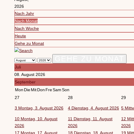
2026
Nach Jahr
Nach Monat
Nach Woche
Heute
Gehe zu Monat
GEHE ZU MONAT
Juli
08. August 2026
September
Mon
Die
Mit
Don
Fre
Sam
Son
27
28
29
3
Montag, 3. August 2026
4
Dienstag, 4. August 2026
5
Mitt
10
Montag, 10. August
11
Dienstag, 11. August
12
Mit
2026
2026
2026
17
Montag, 17. August
18
Dienstag, 18. August
19
Mit