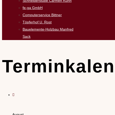
Schneiderstube Carmen Kühn
fe-ga GmbH
Computerservice Bittner
Töpferhof U. Rost
Bauelemente-Holzbau Manfred
Sack
Terminkalen
August,