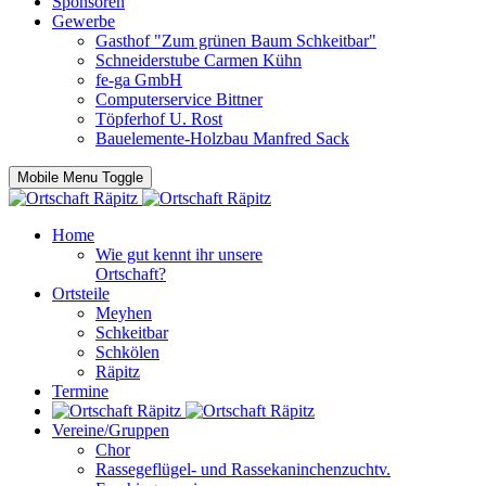
Sponsoren
Gewerbe
Gasthof "Zum grünen Baum Schkeitbar"
Schneiderstube Carmen Kühn
fe-ga GmbH
Computerservice Bittner
Töpferhof U. Rost
Bauelemente-Holzbau Manfred Sack
Mobile Menu Toggle
Home
Wie gut kennt ihr unsere
Ortschaft?
Ortsteile
Meyhen
Schkeitbar
Schkölen
Räpitz
Termine
Vereine/Gruppen
Chor
Rassegeflügel- und Rassekaninchenzuchtv.