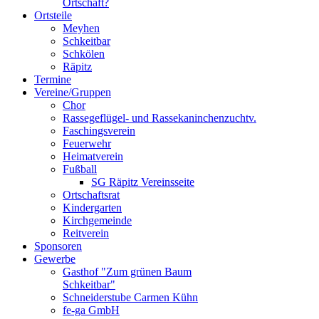
Ortschaft?
Ortsteile
Meyhen
Schkeitbar
Schkölen
Räpitz
Termine
Vereine/Gruppen
Chor
Rassegeflügel- und Rassekaninchenzuchtv.
Faschingsverein
Feuerwehr
Heimatverein
Fußball
SG Räpitz Vereinsseite
Ortschaftsrat
Kindergarten
Kirchgemeinde
Reitverein
Sponsoren
Gewerbe
Gasthof "Zum grünen Baum
Schkeitbar"
Schneiderstube Carmen Kühn
fe-ga GmbH