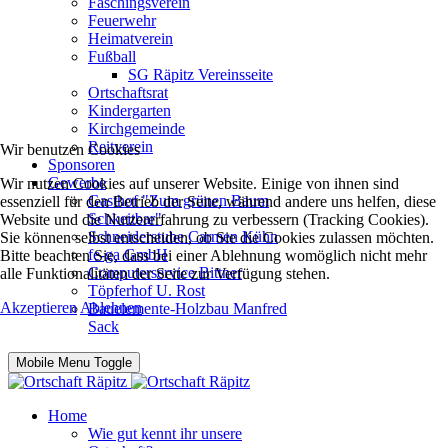
Faschingsverein
Feuerwehr
Heimatverein
Fußball
SG Räpitz Vereinsseite
Ortschaftsrat
Kindergarten
Kirchgemeinde
Reitverein
Wir benutzen Cookies
Sponsoren
Gewerbe
Wir nutzen Cookies auf unserer Website. Einige von ihnen sind
Gasthof "Zum grünen Baum
essenziell für den Betrieb der Seite, während andere uns helfen, diese
Schkeitbar"
Website und die Nutzererfahrung zu verbessern (Tracking Cookies).
Schneiderstube Carmen Kühn
Sie können selbst entscheiden, ob Sie die Cookies zulassen möchten.
fe-ga GmbH
Bitte beachten Sie, dass bei einer Ablehnung womöglich nicht mehr
Computerservice Bittner
alle Funktionalitäten der Seite zur Verfügung stehen.
Töpferhof U. Rost
Akzeptieren
Ablehnen
Bauelemente-Holzbau Manfred
Sack
Mobile Menu Toggle
Home
Wie gut kennt ihr unsere