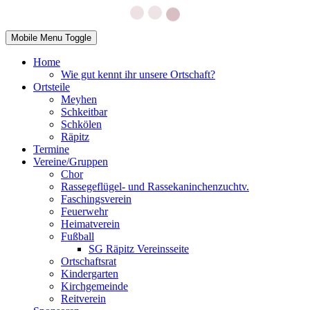
Mobile Menu Toggle
Home
Wie gut kennt ihr unsere Ortschaft?
Ortsteile
Meyhen
Schkeitbar
Schkölen
Räpitz
Termine
Vereine/Gruppen
Chor
Rassegeflügel- und Rassekaninchenzuchtv.
Faschingsverein
Feuerwehr
Heimatverein
Fußball
SG Räpitz Vereinsseite
Ortschaftsrat
Kindergarten
Kirchgemeinde
Reitverein