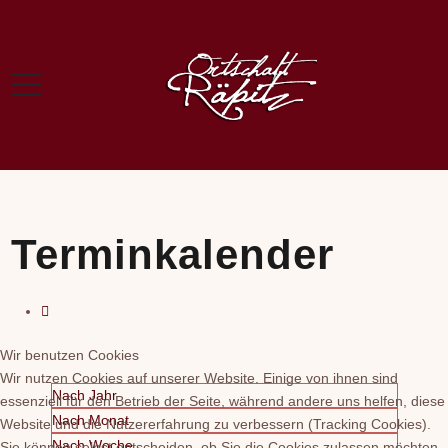
Terminkalender
Wir benutzen Cookies
Wir nutzen Cookies auf unserer Website. Einige von ihnen sind
Nach Jahr
essenziell für den Betrieb der Seite, während andere uns helfen, diese
Nach Monat
Website und die Nutzererfahrung zu verbessern (Tracking Cookies).
Nach Woche
Sie können selbst entscheiden, ob Sie die Cookies zulassen möchten.