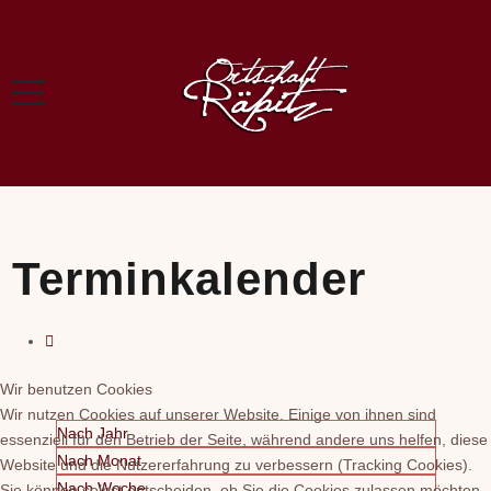
Terminkalender
Wir benutzen Cookies
Wir nutzen Cookies auf unserer Website. Einige von ihnen sind
Nach Jahr
essenziell für den Betrieb der Seite, während andere uns helfen, diese
Nach Monat
Website und die Nutzererfahrung zu verbessern (Tracking Cookies).
Nach Woche
Sie können selbst entscheiden, ob Sie die Cookies zulassen möchten.