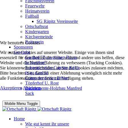
Faschingsverein
Feuerwehr
Heimatverein
Fußball
SG Räpitz Vereinsseite
Ortschaftsrat
Kindergarten
Kirchgemeinde
Reitverein
Wir benutzen Cookies
Sponsoren
Gewerbe
Wir nutzen Cookies auf unserer Website. Einige von ihnen sind
Gasthof "Zum grünen Baum
essenziell für den Betrieb der Seite, während andere uns helfen, diese
Schkeitbar"
Website und die Nutzererfahrung zu verbessern (Tracking Cookies).
Schneiderstube Carmen Kühn
Sie können selbst entscheiden, ob Sie die Cookies zulassen möchten.
fe-ga GmbH
Bitte beachten Sie, dass bei einer Ablehnung womöglich nicht mehr
Computerservice Bittner
alle Funktionalitäten der Seite zur Verfügung stehen.
Töpferhof U. Rost
Akzeptieren
Ablehnen
Bauelemente-Holzbau Manfred
Sack
Mobile Menu Toggle
Home
Wie gut kennt ihr unsere