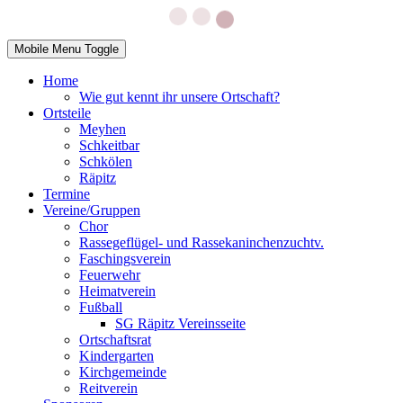
Mobile Menu Toggle
Home
Wie gut kennt ihr unsere Ortschaft?
Ortsteile
Meyhen
Schkeitbar
Schkölen
Räpitz
Termine
Vereine/Gruppen
Chor
Rassegeflügel- und Rassekaninchenzuchtv.
Faschingsverein
Feuerwehr
Heimatverein
Fußball
SG Räpitz Vereinsseite
Ortschaftsrat
Kindergarten
Kirchgemeinde
Reitverein