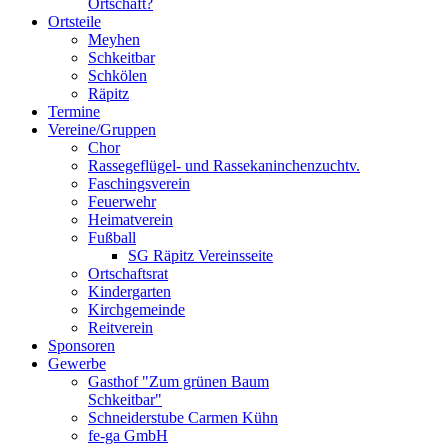
Ortschaft?
Ortsteile
Meyhen
Schkeitbar
Schkölen
Räpitz
Termine
Vereine/Gruppen
Chor
Rassegeflügel- und Rassekaninchenzuchtv.
Faschingsverein
Feuerwehr
Heimatverein
Fußball
SG Räpitz Vereinsseite
Ortschaftsrat
Kindergarten
Kirchgemeinde
Reitverein
Sponsoren
Gewerbe
Gasthof "Zum grünen Baum
Schkeitbar"
Schneiderstube Carmen Kühn
fe-ga GmbH