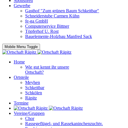
Sponsoren
Gewerbe
Gasthof "Zum grünen Baum Schkeitbar"
Schneiderstube Carmen Kühn
fe-ga GmbH
Computerservice Bittner
Töpferhof U. Rost
Bauelemente-Holzbau Manfred Sack
Mobile Menu Toggle
Home
Wie gut kennt ihr unsere
Ortschaft?
Ortsteile
Meyhen
Schkeitbar
Schkölen
Räpitz
Termine
Vereine/Gruppen
Chor
Rassegeflügel- und Rassekaninchenzuchtv.