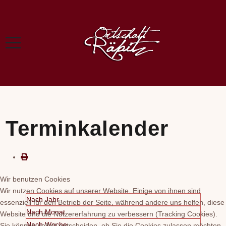
Terminkalender
Wir benutzen Cookies
Wir nutzen Cookies auf unserer Website. Einige von ihnen sind
Nach Jahr
essenziell für den Betrieb der Seite, während andere uns helfen, diese
Nach Monat
Website und die Nutzererfahrung zu verbessern (Tracking Cookies).
Nach Woche
Sie können selbst entscheiden, ob Sie die Cookies zulassen möchten.