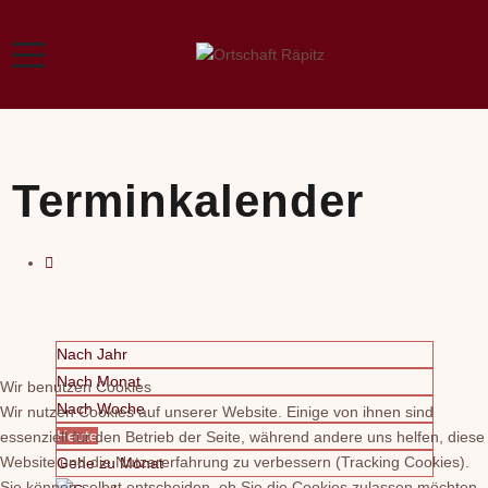
Terminkalender
Nach Jahr
Nach Monat
Wir benutzen Cookies
Nach Woche
Wir nutzen Cookies auf unserer Website. Einige von ihnen sind
Heute
essenziell für den Betrieb der Seite, während andere uns helfen, diese
Website und die Nutzererfahrung zu verbessern (Tracking Cookies).
Gehe zu Monat
Sie können selbst entscheiden, ob Sie die Cookies zulassen möchten.