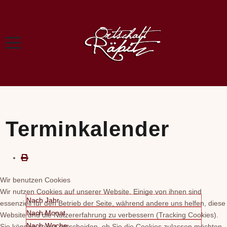
Terminkalender
Wir benutzen Cookies
Wir nutzen Cookies auf unserer Website. Einige von ihnen sind
Nach Jahr
essenziell für den Betrieb der Seite, während andere uns helfen, diese
Nach Monat
Website und die Nutzererfahrung zu verbessern (Tracking Cookies).
Nach Woche
Sie können selbst entscheiden, ob Sie die Cookies zulassen möchten.